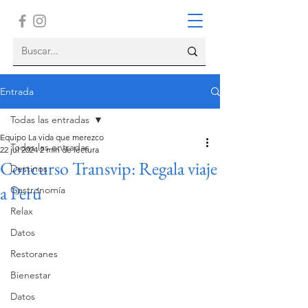
Entrada
Todas las entradas
Equipo La vida que merezco
Todas las entradas
22 jul 2024
2 min de lectura
Concurso Transvip: Regala viaje
Destinos
a Perú
Gastronomía
Relax
Datos
Restoranes
Bienestar
Datos