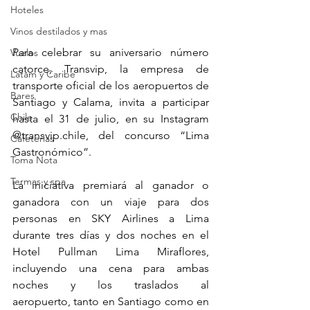
Hoteles
Vinos destilados y mas
Para celebrar su aniversario número 
Vuelos
catorce, Transvip, la empresa de 
Latam y Caribe
transporte oficial de los aeropuertos de 
Bares
Santiago y Calama, invita a participar 
Chile
hasta el 31 de julio, en su Instagram 
@transvip.chile, del concurso “Lima 
Cafeterias
Gastronómico”.
Toma Nota
Termas y spa
La iniciativa premiará al ganador o 
ganadora con un viaje para dos 
personas en SKY Airlines a Lima 
durante tres días y dos noches en el 
Hotel Pullman Lima Miraflores, 
incluyendo una cena para ambas 
noches y los traslados al 
aeropuerto, tanto en Santiago como en 