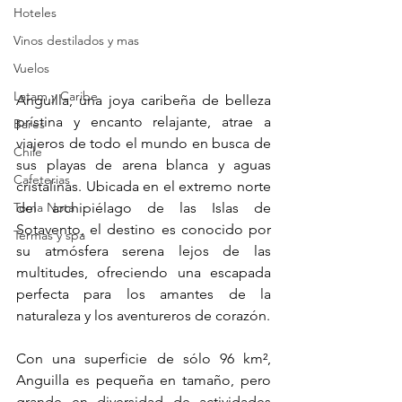
Hoteles
Vinos destilados y mas
Vuelos
Latam y Caribe
Anguilla, una joya caribeña de belleza 
prístina y encanto relajante, atrae a 
Bares
viajeros de todo el mundo en busca de 
Chile
sus playas de arena blanca y aguas 
Cafeterias
cristalinas. Ubicada en el extremo norte 
Toma Nota
del archipiélago de las Islas de 
Sotavento, el destino es conocido por 
Termas y spa
su atmósfera serena lejos de las 
multitudes, ofreciendo una escapada 
perfecta para los amantes de la 
naturaleza y los aventureros de corazón.
Con una superficie de sólo 96 km², 
Anguilla es pequeña en tamaño, pero 
grande en diversidad de actividades 