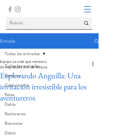
Entrada
Todas las entradas
Equipo La vida que merezco
Todas las entradas
24 may 2024
2 min de lectura
Explorando Anguilla: Una
Destinos
invitación irresistible para los
Gastronomía
Relax
aventureros
Datos
Restoranes
Bienestar
Datos