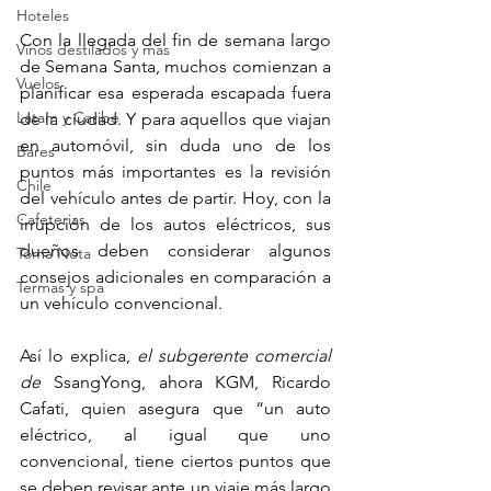
Hoteles
Con la llegada del fin de semana largo 
Vinos destilados y mas
de Semana Santa, muchos comienzan a 
Vuelos
planificar esa esperada escapada fuera 
Latam y Caribe
de la ciudad. Y para aquellos que viajan 
en automóvil, sin duda uno de los 
Bares
puntos más importantes es la revisión 
Chile
del vehículo antes de partir. Hoy, con la 
Cafeterias
irrupción de los autos eléctricos, sus 
dueños deben considerar algunos 
Toma Nota
consejos adicionales en comparación a 
Termas y spa
un vehículo convencional. 
Así lo explica, 
el subgerente comercial 
de 
SsangYong, ahora KGM, Ricardo 
Cafati, quien asegura que “un auto 
eléctrico, al igual que uno 
convencional, tiene ciertos puntos que 
se deben revisar ante un viaje más largo 