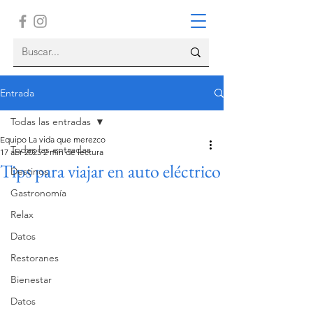
Entrada
Todas las entradas
Equipo La vida que merezco
Todas las entradas
17 abr 2025
2 min de lectura
Tips para viajar en auto eléctrico
Destinos
Gastronomía
Relax
Datos
Restoranes
Bienestar
Datos