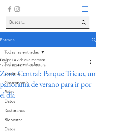
Entrada
Todas las entradas
Equipo La vida que merezco
Todas las entradas
17 ene 2024
2 min de lectura
Zona Central: ​Parque Tricao, un
Destinos
panorama​ de verano para ir por
Gastronomía
Relax
el día
Datos
Restoranes
Bienestar
Datos