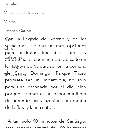
Hoteles
Vinos destilados y mas
Vuelos
Latam y Caribe
Con la llegada del verano y de las 
Bares
vacaciones, se buscan más opciones 
Chile
para disfrutar los días libres y 
Cafeterias
aprovechar el buen tiempo. Ubicado en 
Toma Nota
la Región de Valparaíso, en la comuna 
de Santo Domingo, Parque Tricao 
Termas y spa
promete ser un imperdible, no solo 
para una escapada por el día, sino 
porque además es un panorama lleno 
de aprendizajes y aventuras en medio 
de la flora y fauna nativa.
​ A tan solo 90 minutos de Santiago, 
este espacio natural de 100 hectáreas 