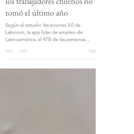
Vacaciones: Casi la mitad de
los trabajadores chilenos no
tomó el último año
Según el estudio Vacaciones 3.0 de
Laborum, la app líder de empleo de
Latinoamérica, el 47% de las personas
trabajadoras en Chile no tomó vacaciones
durante el último año, mientras que el 53% sí
lo hizo. El porcentaje de talentos que no se
tomó vacaciones se encuentra 2 puntos
porcentuales por encima del 2025, cuando el
45% lo mencionaba. Entre las principales
razones por las que no salieron de
vacaciones el 46% menciona la falta de
recursos económicos; el 15% asegura que
no