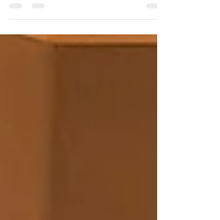
Con más de 1.500 asistentes y una atmósfera
impregnada de creatividad, arte y naturaleza,
AromasFest 2025 confirmó su lugar como el
evento más importante de la perfumería en
Sudamérica. Durante una jornada
inolvidable, perfumistas, casas nacionales e
internacionales, productores locales y
apasionados del mundo de las fragancias se
reunieron en el Centro de Eventos Club
Manquehue, celebrando la convergencia
entre tradición, innovación y bienestar
sensorial. Bajo el lema “De la