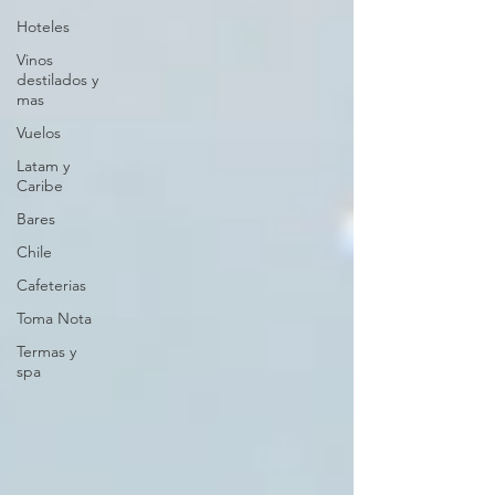
Hoteles
Vinos
destilados y
mas
Vuelos
Latam y
Caribe
Bares
Chile
Cafeterias
Toma Nota
Termas y
spa