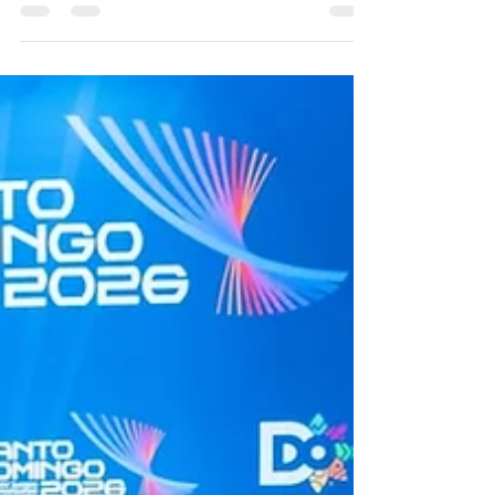
cima, completar una ruta o sumar
kilómetros. Hoy está apareciendo una nueva
forma de explorar. Una donde el destino
importa menos que todo aquello que ocurre
en el camino. Porque salir a la naturaleza ya
no significa únicamente hacer trekking.
También puede ser caminar lentamente por
un bosque para descubrir hongos que
aparecen después de las primeras lluvias,
recorrer un humedal al amanecer p