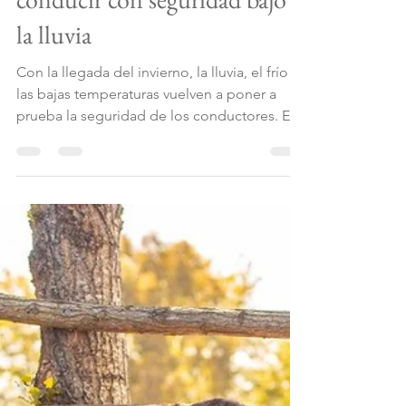
Equipo La vida que merezco
2 jul
2 min de lectura
Claves para mantener los
neumáticos en buen estado y
conducir con seguridad bajo
la lluvia
Con la llegada del invierno, la lluvia, el frío y
las bajas temperaturas vuelven a poner a
prueba la seguridad de los conductores. En
este contexto, Michelin recuerda que los
neumáticos son el único punto de contacto
entre el vehículo y el pavimento, por lo que
su estado es fundamental para mantener la
adherencia y el control del vehículo. Las
condiciones invernales pueden aumentar las