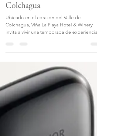
Equipo La vida que merezco
16 jun
2 min de lectura
Viña La Playa Hotel &
Winery: Razones para
disfrutar el invierno en
Colchagua
Ubicado en el corazón del Valle de
Colchagua, Viña La Playa Hotel & Winery
invita a vivir una temporada de experiencias
diseñadas para disfrutar del invierno entre
viñedos, con propuestas que combinan
gastronomía de autor, vinos premium,
bienestar y panoramas familiares. Durante
junio, el hotel boutique y viña ofrecerán una