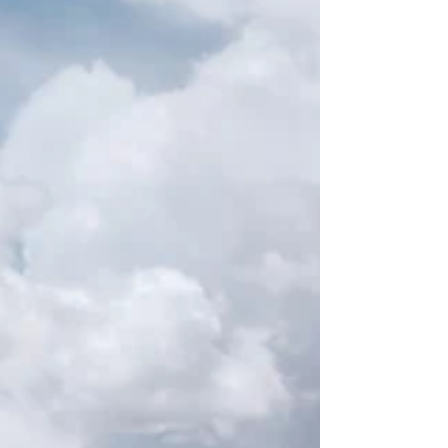
Juegos Centroamericanos y del Caribe
Santo Domingo 2026, que se celebrarán del
24 de julio al 8 de agosto. Reconocidos por
el Comité Olímpico Internacional (COI), los
Juegos Centroamericanos y del Caribe
constituyen el evento multideportivo
regional más antiguo del hemisferio
occidental. En esta edición reunirán a re