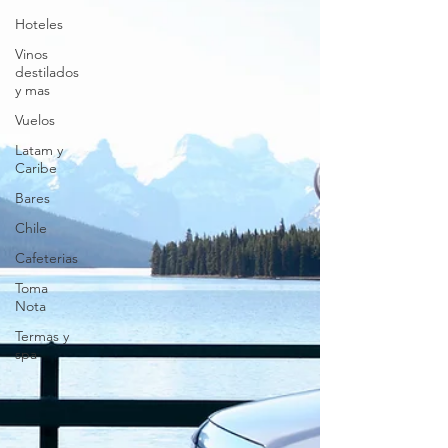
Hoteles
Vinos
destilados
y mas
Vuelos
Latam y
Caribe
Bares
Chile
Cafeterias
Toma
Nota
Termas y
spa