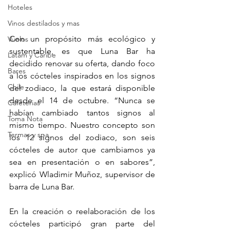
Hoteles
Vinos destilados y mas
Con un propósito más ecológico y 
Vuelos
sustentable, es que Luna Bar ha 
Latam y Caribe
decidido renovar su oferta, dando foco 
Bares
a los cócteles inspirados en los signos 
Chile
del zodiaco, la que estará disponible 
desde el 14 de octubre. “Nunca se 
Cafeterias
habían cambiado tantos signos al 
Toma Nota
mismo tiempo. Nuestro concepto son 
Termas y spa
los 12 signos del zodiaco, son seis 
cócteles de autor que cambiamos ya 
sea en presentación o en sabores”, 
explicó Wladimir Muñoz, supervisor de 
barra de Luna Bar.
En la creación o reelaboración de los 
cócteles participó gran parte del 