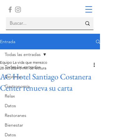
Entrada
Todas las entradas
Equipo La vida que merezco
Todas las entradas
28 oct 2024
3 min de lectura
AC Hotel Santiago Costanera
Destinos
Center renueva su carta
Gastronomía
Relax
Datos
Restoranes
Bienestar
Datos