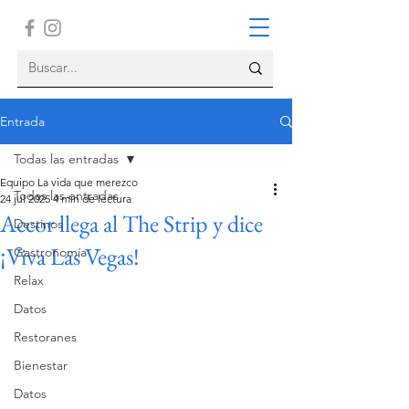
Entrada
Todas las entradas
Equipo La vida que merezco
Todas las entradas
24 jul 2025
4 min de lectura
Accor llega al The Strip y dice
Destinos
¡Viva Las Vegas!
Gastronomía
Relax
Datos
Restoranes
Bienestar
Datos