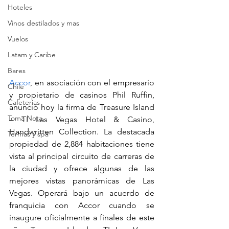
Hoteles
Vinos destilados y mas
Vuelos
Latam y Caribe
Bares
Accor
, en asociación con el empresario 
Chile
y propietario de casinos Phil Ruffin, 
Cafeterias
anunció hoy la firma de Treasure Island 
Toma Nota
– TI Las Vegas Hotel & Casino, 
Handwritten Collection. La destacada 
Termas y spa
propiedad de 2,884 habitaciones tiene 
vista al principal circuito de carreras de 
la ciudad y ofrece algunas de las 
mejores vistas panorámicas de Las 
Vegas. Operará bajo un acuerdo de 
franquicia con Accor cuando se 
inaugure oficialmente a finales de este 