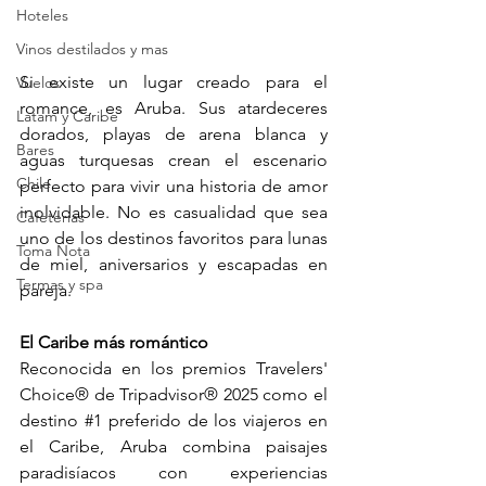
Hoteles
Vinos destilados y mas
Si existe un lugar creado para el 
Vuelos
romance, es Aruba. Sus atardeceres 
Latam y Caribe
dorados, playas de arena blanca y 
Bares
aguas turquesas crean el escenario 
Chile
perfecto para vivir una historia de amor 
inolvidable. No es casualidad que sea 
Cafeterias
uno de los destinos favoritos para lunas 
Toma Nota
de miel, aniversarios y escapadas en 
Termas y spa
pareja.
El Caribe más romántico
Reconocida en los premios Travelers' 
Choice® de Tripadvisor® 2025 como el 
destino 
#1
 preferido de los viajeros en 
el Caribe, Aruba combina paisajes 
paradisíacos con experiencias 