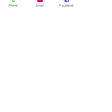
Phone
Email
Facebook
Instagram
En la vida que merezco buscamos
compartir datos y lugares para disfrutar.