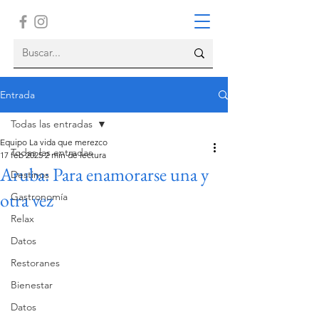
Entrada
Todas las entradas
Equipo La vida que merezco
Todas las entradas
17 feb 2025
2 min de lectura
Aruba: Para enamorarse una y
Destinos
otra vez
Gastronomía
Relax
Datos
Restoranes
Bienestar
Datos