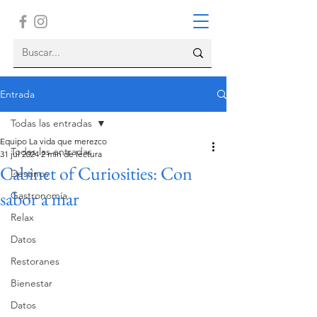
Entrada
Todas las entradas
Equipo La vida que merezco
Todas las entradas
31 jul 2024
2 min de lectura
Cabinet of Curiosities: Con
Destinos
sabor a mar
Gastronomía
Relax
Datos
Restoranes
Bienestar
Datos