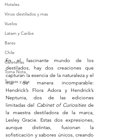
Hoteles
Vinos destilados y mas
Vuelos
Latam y Caribe
Bares
Chile
En el fascinante mundo de los 
Cafeterias
destilados, hay dos creaciones que 
Toma Nota
capturan la esencia de la naturaleza y el 
Termas y spa
mar de manera incomparable: 
Hendrick’s Flora Adora y Hendrick’s 
Neptunia, dos de las ediciones 
limitadas del 
Cabinet of Curiosities
 de 
la maestra destiladora de la marca, 
Lesley Gracie. Estas dos expresiones, 
aunque distintas, fusionan la 
sofisticación y sabores únicos, creando 