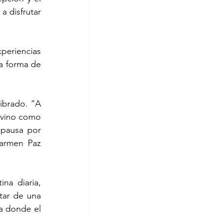
disfrutar 
eriencias 
a forma de 
ibrado. “A 
vino como 
pausa por 
armen Paz 
a diaria, 
tar de una 
a donde el 