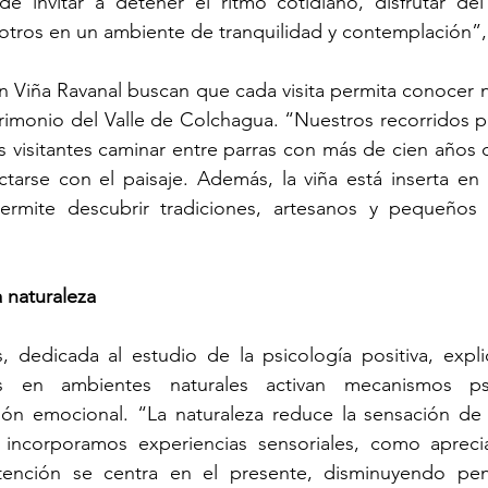
de invitar a detener el ritmo cotidiano, disfrutar de
otros en un ambiente de tranquilidad y contemplación”, 
n Viña Ravanal buscan que cada visita permita conocer n
trimonio del Valle de Colchagua. “Nuestros recorridos p
 visitantes caminar entre parras con más de cien años de
ctarse con el paisaje. Además, la viña está inserta en
permite descubrir tradiciones, artesanos y pequeños 
 naturaleza
 dedicada al estudio de la psicología positiva, expli
das en ambientes naturales activan mecanismos psi
ión emocional. “La naturaleza reduce la sensación de s
ncorporamos experiencias sensoriales, como aprecia
atención se centra en el presente, disminuyendo pen