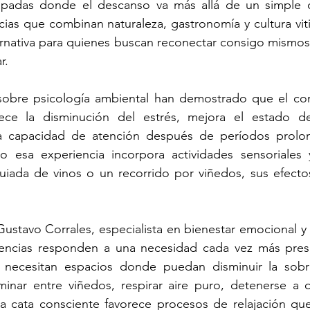
padas donde el descanso va más allá de un simple 
cias que combinan naturaleza, gastronomía y cultura vitiv
nativa para quienes buscan reconectar consigo mismos y
r.
 sobre psicología ambiental han demostrado que el con
rece la disminución del estrés, mejora el estado d
la capacidad de atención después de períodos prolo
 esa experiencia incorpora actividades sensoriales y 
ada de vinos o un recorrido por viñedos, sus efectos 
Gustavo Corrales, especialista en bienestar emocional y 
iencias responden a una necesidad cada vez más prese
 necesitan espacios donde puedan disminuir la sobr
inar entre viñedos, respirar aire puro, detenerse a o
na cata consciente favorece procesos de relajación qu