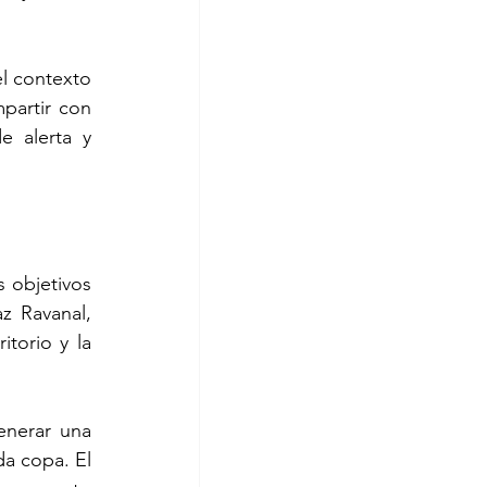
l contexto 
partir con 
 alerta y 
 objetivos 
 Ravanal, 
torio y la 
nerar una 
a copa. El 