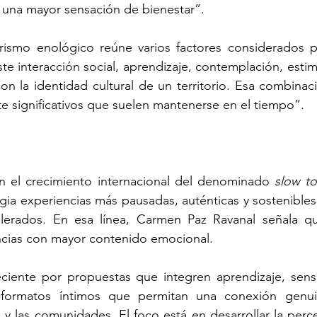
o una mayor sensación de bienestar”.
turismo enológico reúne varios factores considerados p
ste interacción social, aprendizaje, contemplación, estim
on la identidad cultural de un territorio. Esa combinac
 significativos que suelen mantenerse en el tiempo”.
n el crecimiento internacional del denominado 
slow to
egia experiencias más pausadas, auténticas y sostenibles
elerados. En esa línea, Carmen Paz Ravanal señala qu
encias con mayor contenido emocional.
iente por propuestas que integren aprendizaje, sensor
o formatos íntimos que permitan una conexión genui
al y las comunidades. El foco está en desarrollar la perce