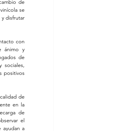
cambio de 
inícola se 
 disfrutar 
tacto con 
e ánimo y 
ngados de 
sociales, 
positivos 
calidad de 
nte en la 
ecarga de 
bservar el 
e ayudan a 