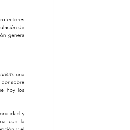
rotectores 
ulación de 
ión genera 
urism
, una 
 por sobre 
e hoy los 
ialidad y 
na con la 
pción y el 