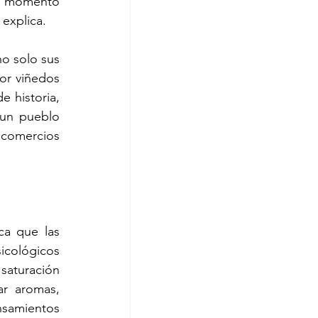
l momento 
explica.  
o solo sus 
or viñedos 
 historia, 
 un pueblo 
comercios 
ca que las 
cológicos 
aturación 
r aromas, 
samientos 