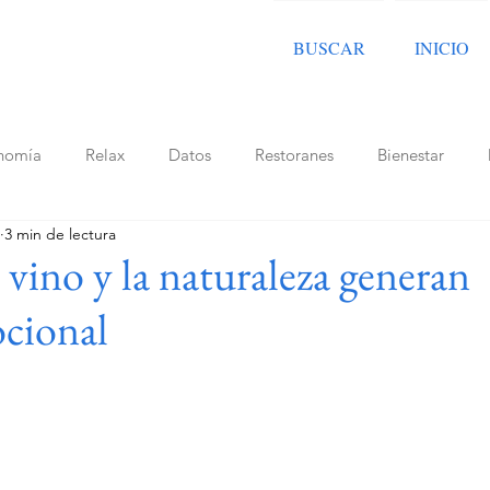
BUSCAR
INICIO
nomía
Relax
Datos
Restoranes
Bienestar
3 min de lectura
Latam y Caribe
Bares
Chile
Cafeterias
Toma 
vino y la naturaleza generan
ocional