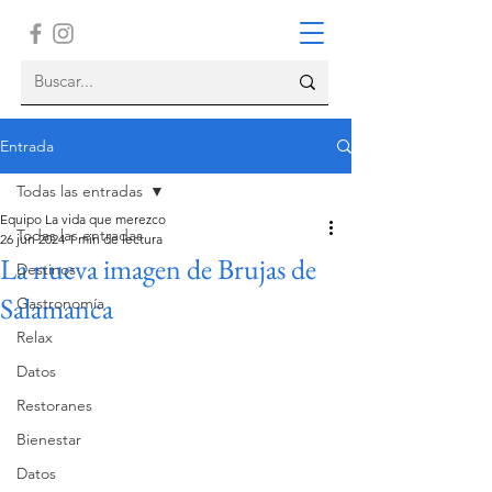
Entrada
Todas las entradas
Equipo La vida que merezco
Todas las entradas
26 jun 2024
1 min de lectura
La nueva imagen de Brujas de
Destinos
Salamanca
Gastronomía
Relax
Datos
Restoranes
Bienestar
Datos