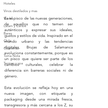
Hoteles
Vinos destilados y mas
Es el pisco de las nuevas generaciones, 
Vuelos
de aquellos que no temen ser 
Latam y Caribe
auténticos y expresar sus ideales, 
Bares
gustos y estilos de vida. Inspirado en el 
Chile
mundo urbano y las tendencias 
digitales, Brujas de Salamanca 
Cafeterias
evoluciona constantemente, porque es 
Toma Nota
un pisco que quiere ser parte de los 
Termas y spa
cambios culturales, celebrar la 
diferencia sin barreras sociales ni de 
género.
Esta evolución se refleja hoy en una 
nueva imagen, con etiqueta y 
packaging desde una mirada fresca, 
transgresora y más cercana a los Z, su 