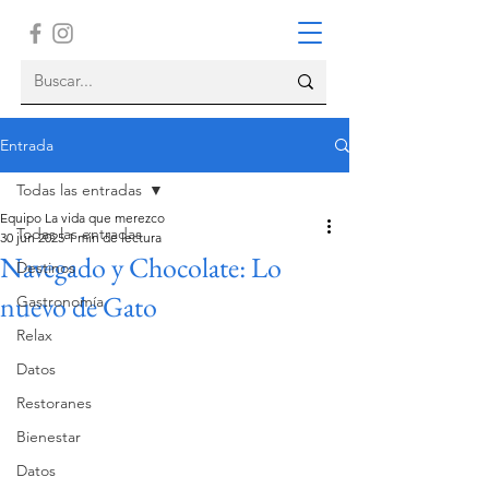
Entrada
Todas las entradas
Equipo La vida que merezco
Todas las entradas
30 jun 2025
1 min de lectura
Navegado y Chocolate: Lo
Destinos
nuevo de Gato
Gastronomía
Relax
Datos
Restoranes
Bienestar
Datos