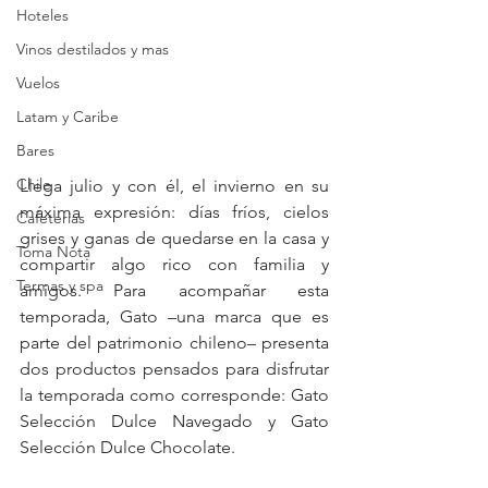
Hoteles
Vinos destilados y mas
Vuelos
Latam y Caribe
Bares
Chile
Llega julio y con él, el invierno en su 
máxima expresión: días fríos, cielos 
Cafeterias
grises y ganas de quedarse en la casa y 
Toma Nota
compartir algo rico con familia y 
Termas y spa
amigos. Para acompañar esta 
temporada, Gato –una marca que es 
parte del patrimonio chileno– presenta 
dos productos pensados para disfrutar 
la temporada como corresponde: Gato 
Selección Dulce Navegado y Gato 
Selección Dulce Chocolate.