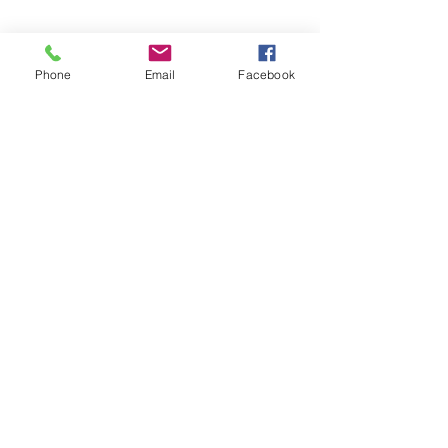
Phone
Email
Facebook
En la vida que merezco buscamos
compartir datos y lugares para disfrutar.
© 2035 Creado por
Trotamundos con
Wix.com