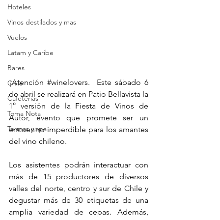
Hoteles
Vinos destilados y mas
Vuelos
Latam y Caribe
Bares
¡Atención 
#winelovers
.
  Este sábado 6 
Chile
de abril se realizará en Patio Bellavista la 
Cafeterias
1° versión de la Fiesta de Vinos de 
Toma Nota
Autor, evento que promete ser un 
Termas y spa
encuentro imperdible para los amantes 
del vino chileno. 
Los asistentes podrán interactuar con 
más de 15 productores de diversos 
valles del norte, centro y sur de Chile y 
degustar más de 30 etiquetas de una 
amplia variedad de cepas. Además, 