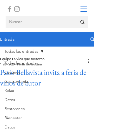
Entrada
Todas las entradas
Equipo La vida que merezco
Todas las entradas
1 abr 2024
1 min de lectura
Patio Bellavista invita a feria de
Destinos
vinos de autor
Gastronomía
Relax
Datos
Restoranes
Bienestar
Datos