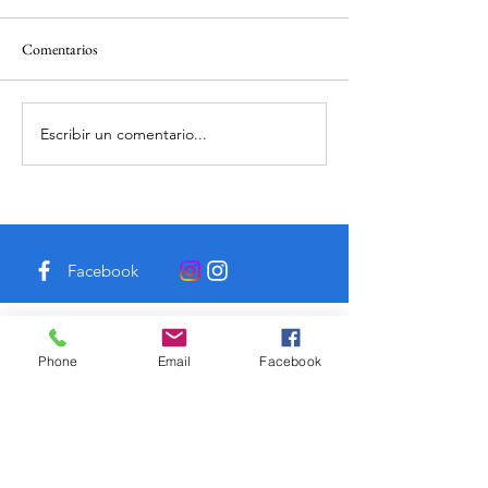
Comentarios
Escribir un comentario...
Gastronomía mapuche: Un
Sheraton Miramar:
atractivo turístico del Biobío
serán los protagoni
Facebook
Instagram
Phone
Email
Facebook