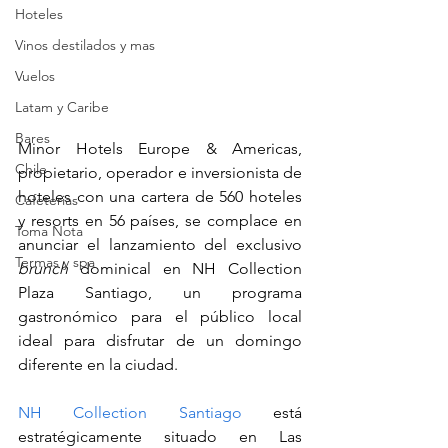
Hoteles
Vinos destilados y mas
Vuelos
Latam y Caribe
Bares
Minor Hotels Europe & Americas, 
Chile
propietario, operador e inversionista de 
hoteles con una cartera de 560 hoteles 
Cafeterias
y resorts en 56 países, se complace en 
Toma Nota
anunciar el lanzamiento del exclusivo 
Termas y spa
brunch
 dominical en NH Collection 
Plaza Santiago, un programa 
gastronómico para el público local 
ideal para disfrutar de un domingo 
diferente en la ciudad. 
NH Collection Santiago
 está 
estratégicamente situado en Las 