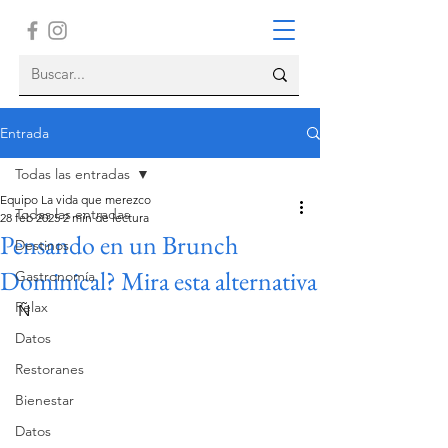
Entrada
Todas las entradas
Equipo La vida que merezco
Todas las entradas
28 feb 2025
2 min de lectura
Pensando en un Brunch
Destinos
Dominical? Mira esta alternativa
Gastronomía
Relax
Ñ
Datos
Restoranes
Bienestar
Datos