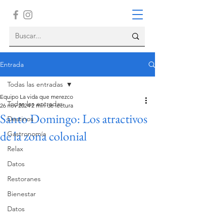
Entrada
Todas las entradas
Equipo La vida que merezco
Todas las entradas
26 nov 2024
2 min de lectura
Santo Domingo: Los atractivos
Destinos
de la zona colonial
Gastronomía
Relax
Datos
Restoranes
Bienestar
Datos