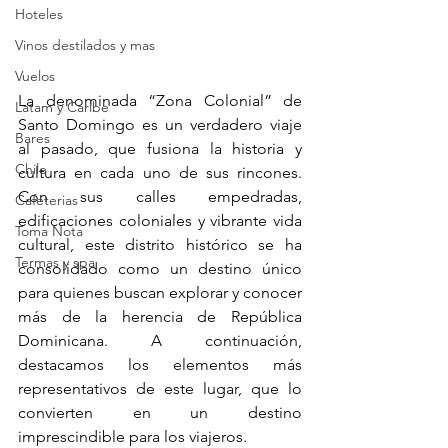
Hoteles
Vinos destilados y mas
Vuelos
La denominada “Zona Colonial” de 
Latam y Caribe
Santo Domingo es un verdadero viaje 
Bares
al pasado, que fusiona la historia y 
Chile
cultura en cada uno de sus rincones. 
Con sus calles empedradas, 
Cafeterias
edificaciones coloniales y vibrante vida 
Toma Nota
cultural, este distrito histórico se ha 
Termas y spa
consolidado como un destino único 
para quienes buscan explorar y conocer 
más de la herencia de República 
Dominicana. A continuación, 
destacamos los elementos más 
representativos de este lugar, que lo 
convierten en un destino 
imprescindible para los viajeros.