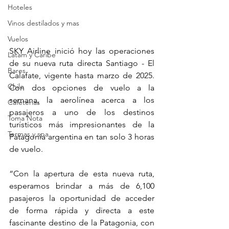
Hoteles
Vinos destilados y mas
Vuelos
SKY Airline inició hoy las operaciones 
Latam y Caribe
de su nueva ruta directa Santiago - El 
Bares
Calafate, vigente hasta marzo de 2025. 
Chile
Con dos opciones de vuelo a la 
semana, la aerolínea acerca a los 
Cafeterias
pasajeros a uno de los destinos 
Toma Nota
turísticos más impresionantes de la 
Termas y spa
Patagonia argentina en tan solo 3 horas 
de vuelo.
“Con la apertura de esta nueva ruta, 
esperamos brindar a más de 6,100 
pasajeros la oportunidad de acceder 
de forma rápida y directa a este 
fascinante destino de la Patagonia, con 