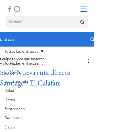
Entrada
Todas las entradas
Equipo La vida que merezco
Todas las entradas
23 dic 2024
2 min de lectura
SKY: Nueva ruta directa
Destinos
Santiago - El Calafate
Gastronomía
Relax
Datos
Restoranes
Bienestar
Datos